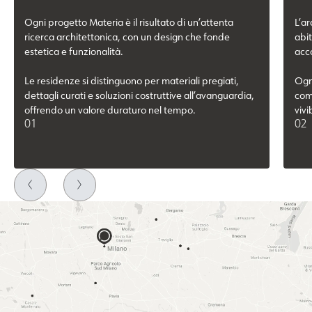
Ogni progetto Materia è il risultato di un’attenta
L’a
ricerca architettonica, con un design che fonde
abit
estetica e funzionalità.
acco
Le residenze si distinguono per materiali pregiati,
Ogni
dettagli curati e soluzioni costruttive all’avanguardia,
comf
offrendo un valore duraturo nel tempo.
vivib
01
02