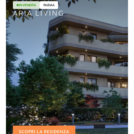
IN VENDITA
PARMA
ARIA LIVING
Giardino
Reception
Palestra
Deposito bici
Locker room
Area giochi
SCOPRI LA RESIDENZA