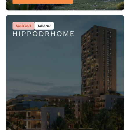
SOLD OUT
MILANO
HIPPODRHOME
Giardino
Reception
Palestra
Deposito bici
Locker room
Area giochi